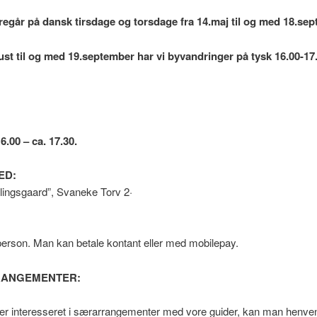
regår på dansk tirsdage og torsdage fra 14.maj til og med 18.se
ust til og med 19.september har vi byvandringer på tysk
16.00-17
.00 – ca. 17.30.
ED:
øllingsgaard”, Svaneke Torv 2·
 person. Man kan betale kontant eller med mobilepay.
ANGEMENTER:
r interesseret i særarrangementer med vore guider, kan man henvend