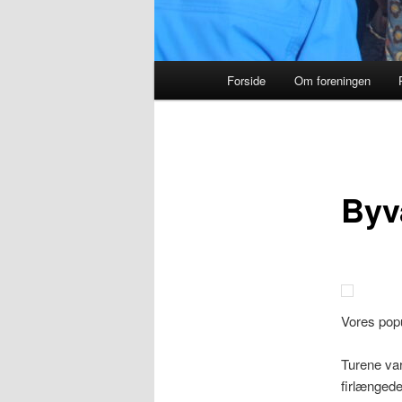
Hovedmenu
Forside
Om foreningen
Byv
Vores pop
Turene va
firlænged