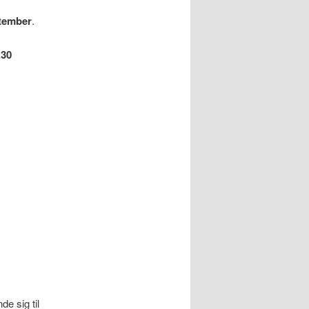
ptember
.
.30
e sig til