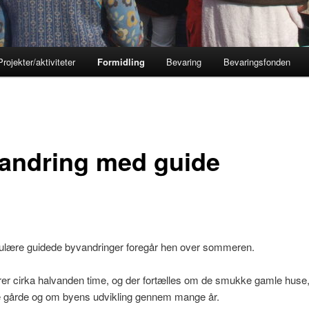
Projekter/aktiviteter
Formidling
Bevaring
Bevaringsfonden
andring med guide
ulære guidede byvandringer foregår hen over sommeren.
rer cirka halvanden time, og der fortælles om de smukke gamle huse
e gårde og om byens udvikling gennem mange år.