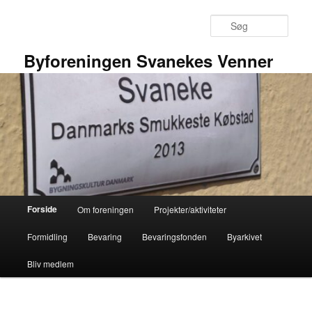
Fortsæt
Fortsæt
til
til
Søg
primært
sekundært
indhold
indhold
Byforeningen Svanekes Venner
Hovedmenu
Forside
Om foreningen
Projekter/aktiviteter
Formidling
Bevaring
Bevaringsfonden
Byarkivet
Bliv medlem