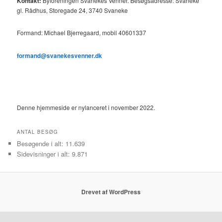
Kontakt:
Byforeningen Svanekes Venner. Besøgsadresse: Svaneke
gl. Rådhus, Storegade 24, 3740 Svaneke
Formand: Michael Bjerregaard, mobil 40601337
formand@svanekesvenner.dk
Denne hjemmeside er nylanceret i november 2022.
ANTAL BESØG
Besøgende i alt:
11.639
Sidevisninger i alt:
9.871
Drevet af WordPress