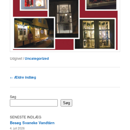
Udgivet i
Uncategorized
Indlægsnavigation
←
Ældre indlæg
Søg
Søg
SENESTE INDLÆG
Besøg Svaneke Vandtårn
4. juli 2026