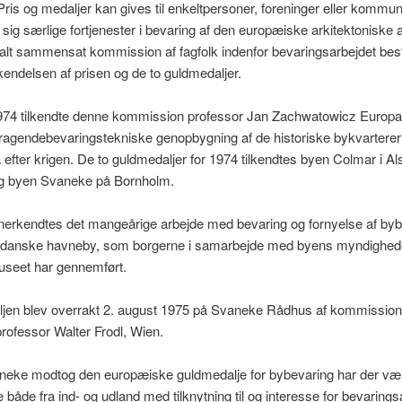
 Pris og medaljer kan gives til enkeltpersoner, foreninger eller kommu
t sig særlige fortjenester i bevaring af den europæiske arkitektoniske 
onalt sammensat kommission af fagfolk indenfor bevaringsarbejdet b
ilkendelsen af prisen og de to guldmedaljer.
1974 tilkendte denne kommission professor Jan Zachwatowicz Europa-
agendebevaringstekniske genopbygning af de historiske bykvarterer 
fter krigen. De to guldmedaljer for 1974 tilkendtes byen Colmar i Al
og byen Svaneke på Bornholm.
rkendtes det mangeårige arbejde med bevaring og fornyelse af bybil
le danske havneby, som borgerne i samarbejde med byens myndighed
useet har gennemført.
jen blev overrakt 2. august 1975 på Svaneke Rådhus af kommissio
rofessor Walter Frodl, Wien.
neke modtog den europæiske guldmedalje for bybevaring har der v
både fra ind- og udland med tilknytning til og interesse for bevarings