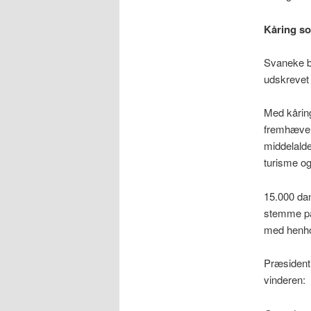
Kåring s
Svaneke b
udskrevet
Med kårin
fremhæve n
middelalde
turisme o
15.000 dan
stemme på 
med henho
Præsident 
vinderen: