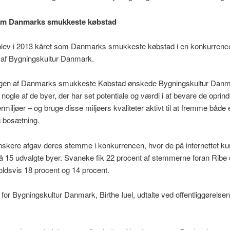
om Danmarks smukkeste købstad
lev i 2013 kåret som Danmarks smukkeste købstad i en konkurrenc
 af Bygningskultur Danmark.
gen af Danmarks smukkeste Købstad ønskede Bygningskultur Danm
ogle af de byer, der har set potentiale og værdi i at bevare de oprind
rmiljøer – og bruge disse miljøers kvaliteter aktivt til at fremme både 
g bosætning.
skere afgav deres stemme i konkurrencen, hvor de på internettet k
15 udvalgte byer. Svaneke fik 22 procent af stemmerne foran Ribe o
ldsvis 18 procent og 14 procent.
for Bygningskultur Danmark, Birthe Iuel, udtalte ved offentliggørelsen