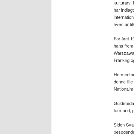
kulturarv.
har indlag
internati
hvert år t
For året 
hans fremr
Warszawa e
Frankrig 
Hermed ane
denne lil
Nationalm
Guldmedal
formand, p
Siden Sva
besøgende 