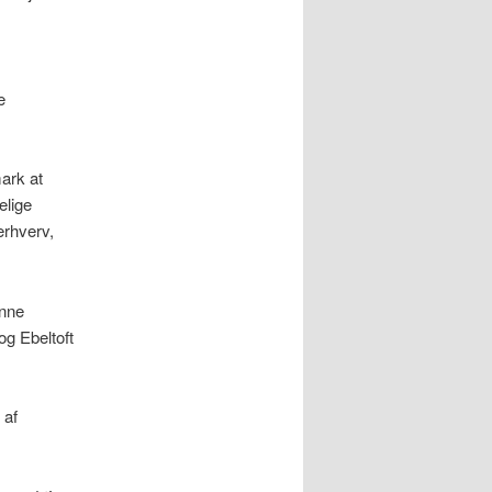
e
ark at
elige
erhverv,
unne
g Ebeltoft
 af