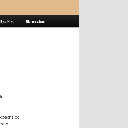
Byarkivet
Bliv medlem
for
ropapris og
æiske