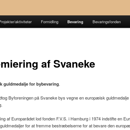
Projekter/aktiviteter
Formidling
Bevaring
Bevaringsfonden
miering af Svaneke
 guldmedalje for bybevaring
.
dtog Byforeningen på Svaneke bys vegne en europæisk guldmedalje 
g.
ing af Europarådet lod fonden F.V.S. i Hamburg i 1974 indstifte en Eu
guldmedaljer for at fremme bestræbelserne for at bevare den europ