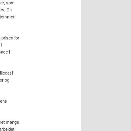
ner, som
arv. En
estemmer
prisen for
i
sace i
ledet i
er og
nens
æret mange
arbejdet.