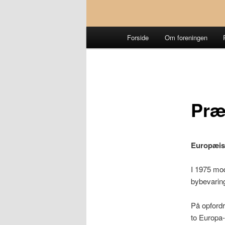
Hovedmenu
Forside
Om foreningen
Præ
Europæisk
I 1975 mo
bybevarin
På opfordr
to Europa-