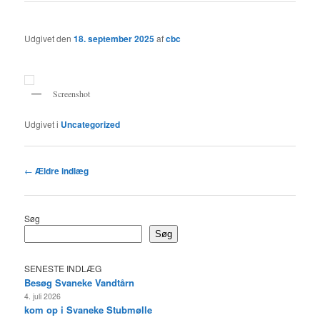
Udgivet den
18. september 2025
af
cbc
Screenshot
Udgivet i
Uncategorized
Indlægsnavigation
←
Ældre indlæg
Søg
Søg
SENESTE INDLÆG
Besøg Svaneke Vandtårn
4. juli 2026
kom op i Svaneke Stubmølle