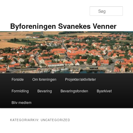
Fortsæt
Fortsæt
til
til
Søg
primært
sekundært
indhold
indhold
Byforeningen Svanekes Venner
Hovedmenu
Forside
Om foreningen
Projekter/aktiviteter
Formidling
Bevaring
Bevaringsfonden
Byarkivet
Bliv medlem
KATEGORIARKIV:
UNCATEGORIZED