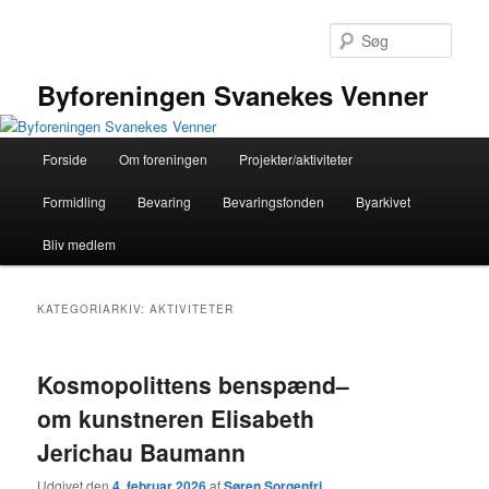
Fortsæt
Fortsæt
til
til
Søg
primært
sekundært
indhold
indhold
Byforeningen Svanekes Venner
Hovedmenu
Forside
Om foreningen
Projekter/aktiviteter
Formidling
Bevaring
Bevaringsfonden
Byarkivet
Bliv medlem
KATEGORIARKIV:
AKTIVITETER
Kosmopolittens benspænd–
om kunstneren Elisabeth
Jerichau Baumann
Udgivet den
4. februar 2026
af
Søren Sorgenfri