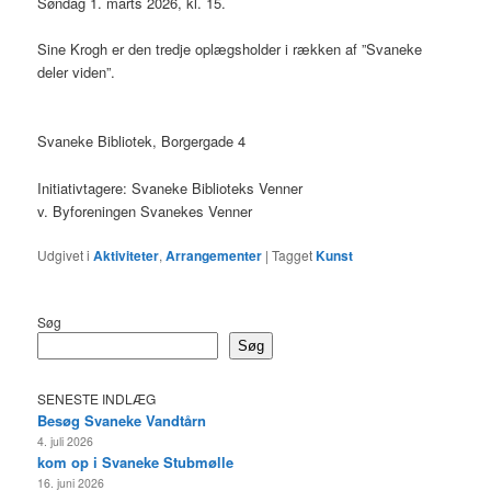
Søndag 1. marts 2026, kl. 15.
Sine Krogh er den tredje oplægsholder i rækken af ”Svaneke
deler viden”.
Svaneke Bibliotek, Borgergade 4
Initiativtagere: Svaneke Biblioteks Venner
v. Byforeningen Svanekes Venner
Udgivet i
Aktiviteter
,
Arrangementer
|
Tagget
Kunst
Søg
Søg
SENESTE INDLÆG
Besøg Svaneke Vandtårn
4. juli 2026
kom op i Svaneke Stubmølle
16. juni 2026