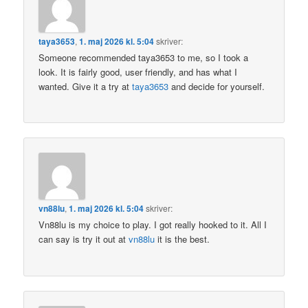
taya3653
,
1. maj 2026 kl. 5:04
skriver:
Someone recommended taya3653 to me, so I took a
look. It is fairly good, user friendly, and has what I
wanted. Give it a try at
taya3653
and decide for yourself.
vn88lu
,
1. maj 2026 kl. 5:04
skriver:
Vn88lu is my choice to play. I got really hooked to it. All I
can say is try it out at
vn88lu
it is the best.