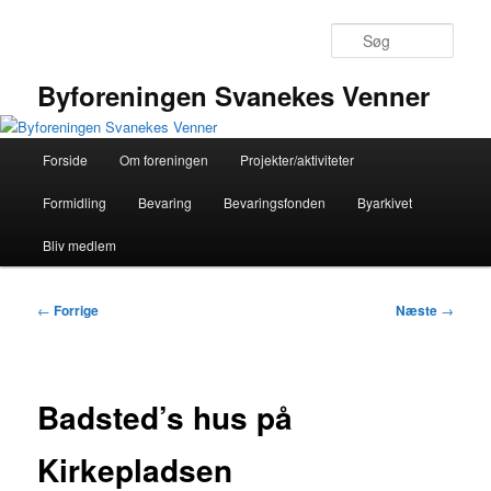
Fortsæt
til
Søg
primært
indhold
Byforeningen Svanekes Venner
Hovedmenu
Forside
Om foreningen
Projekter/aktiviteter
Formidling
Bevaring
Bevaringsfonden
Byarkivet
Bliv medlem
Indlægsnavigation
←
Forrige
Næste
→
Badsted’s hus på
Kirkepladsen