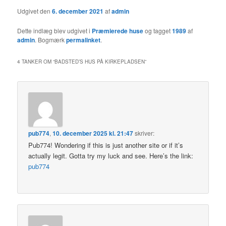
Udgivet den
6. december 2021
af
admin
Dette indlæg blev udgivet i
Præmierede huse
og tagget
1989
af
admin
. Bogmærk
permalinket
.
4 TANKER OM “
BADSTED’S HUS PÅ KIRKEPLADSEN
”
pub774
,
10. december 2025 kl. 21:47
skriver:
Pub774! Wondering if this is just another site or if it’s
actually legit. Gotta try my luck and see. Here’s the link:
pub774