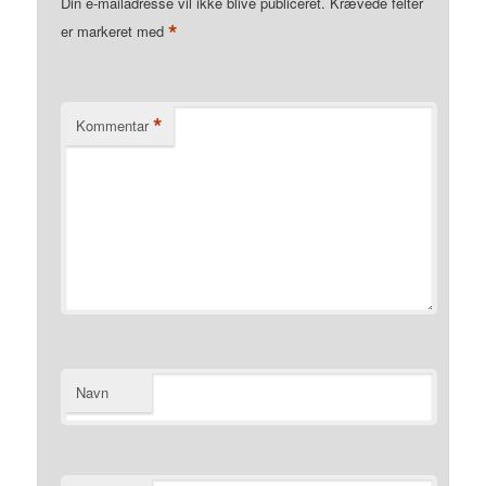
Din e-mailadresse vil ikke blive publiceret.
Krævede felter
*
er markeret med
*
Kommentar
Navn