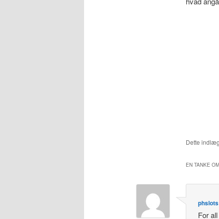
hvad angår
Dette indlæg
EN TANKE OM
phslots
For al