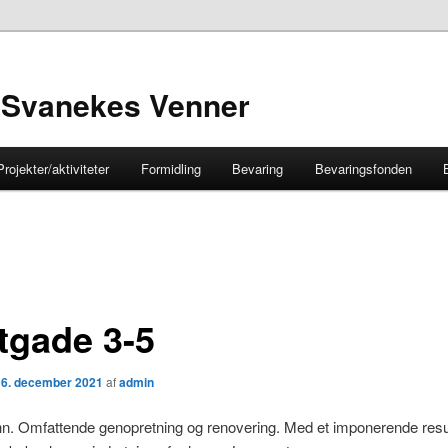
 Svanekes Venner
Projekter/aktiviteter
Formidling
Bevaring
Bevaringsfonden
tgade 3-5
n
6. december 2021
af
admin
n. Omfattende genopretning og renovering. Med et imponerende resul