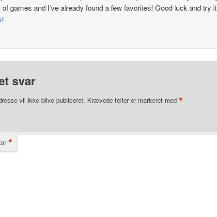
y of games and I’ve already found a few favorites! Good luck and try i
s
!
et svar
*
resse vil ikke blive publiceret.
Krævede felter er markeret med
*
ar