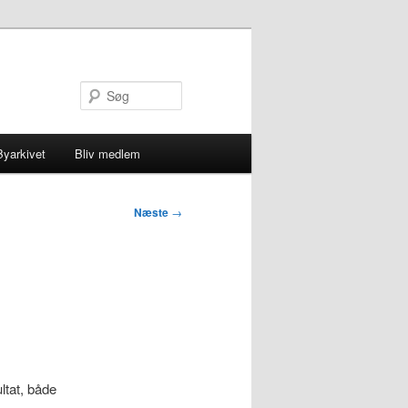
Søg
Byarkivet
Bliv medlem
Næste
→
tat, både