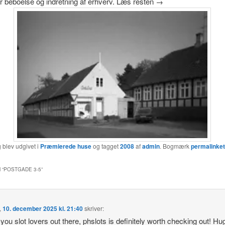
 beboelse og indretning af erhverv. Læs resten →
 blev udgivet i
Præmierede huse
og tagget
2008
af
admin
. Bogmærk
permalinket
 “
POSTGADE 3-5
”
,
10. december 2025 kl. 21:40
skriver:
l you slot lovers out there, phslots is definitely worth checking out! Hu