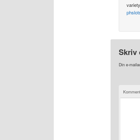
variet
phslot
Skriv 
Din e-mailad
Komment