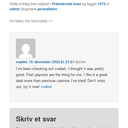
Dette indlæg blev udgivet i
Præmierede huse
og tagget
1979
af
admin
. Bogmærk
permalinket
.
EN TANKE OM “
SKOVGADE 17
”
vuabet
,
10. december 2025 kl. 21:51
skriver:
I’ve been checking out vuabet. I thought it was pretty
good. Fast payouts are the thing for me. I like it a great
deal more than previous casinos I’ve tried! Don’t miss
out, try it now!
vuabet
Skriv et svar