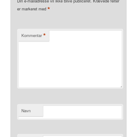
Din e-mailadresse vil ikke blive publiceret.
Krævede felter
*
er markeret med
*
Kommentar
Navn