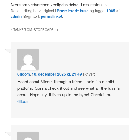
Nænsom vedvarende vedligeholdelse. Læs resten →
Dette indlæg blev udgivet i
Præmierede huse
og tagget
1985
af
admin
. Bogmærk
permalinket
.
4 TANKER OM “
STOREGADE 34
”
6ffcom
,
10. december 2025 kl. 21:49
skriver:
Heard about 6ffcom through a friend – said it’s a solid
platform. Gonna check it out and see what all the fuss is
about. Hopefully, it lives up to the hype! Check it out
6ffcom