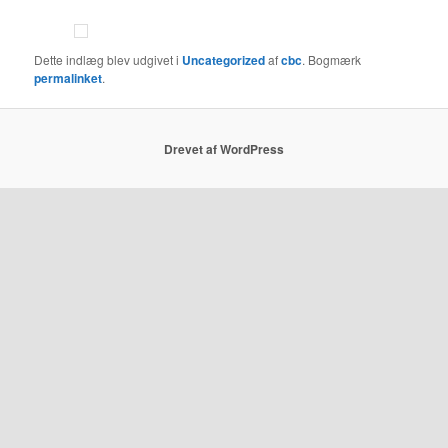
Dette indlæg blev udgivet i
Uncategorized
af
cbc
. Bogmærk
permalinket
.
Drevet af WordPress