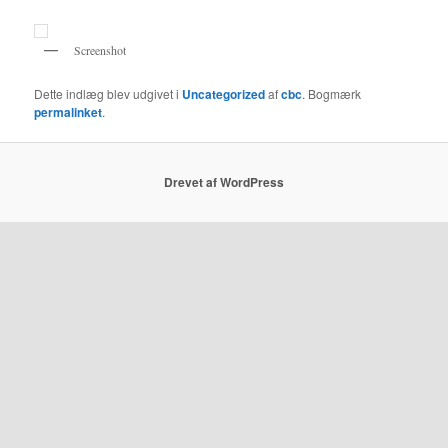
Screenshot
Dette indlæg blev udgivet i
Uncategorized
af
cbc
. Bogmærk
permalinket
.
Drevet af WordPress