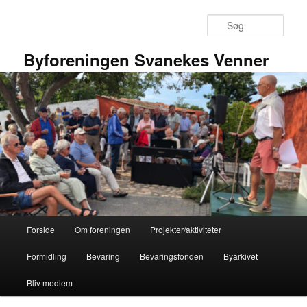
Fortsæt
til
Søg
primært
indhold
Byforeningen Svanekes Venner
Hovedmenu
Forside
Om foreningen
Projekter/aktiviteter
Formidling
Bevaring
Bevaringsfonden
Byarkivet
Bliv medlem