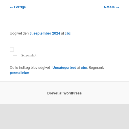
Indlægsnavigation
←
Forrige
Næste
→
Udgivet den
3. september 2024
af
cbc
Screenshot
Dette indlæg blev udgivet i
Uncategorized
af
cbc
. Bogmærk
permalinket
.
Drevet af WordPress