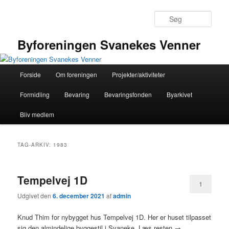
Fortsæt
Fortsæt
til
til
Søg
primært
sekundært
indhold
indhold
Byforeningen Svanekes Venner
Hovedmenu
Forside
Om foreningen
Projekter/aktiviteter
Formidling
Bevaring
Bevaringsfonden
Byarkivet
Bliv medlem
TAG-ARKIV:
1983
Tempelvej 1D
1
Udgivet den
6. december 2021
af
admin
Knud Thim for nybygget hus Tempelvej 1D. Her er huset tilpasset
sig den almindelige byggestil i Svaneke. Læs resten →