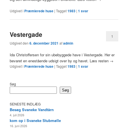
Udgivet i
Præmierede huse
|
Tagget
1983
|
1
svar
Vestergade
1
Udgivet den
6. december 2021
af
admin
Ida Christoffersen for sin ubebyggede have i Vestergade. Her er
bevaret en enestående udsigt over by og havet. Læs resten →
Udgivet i
Præmierede huse
|
Tagget
1983
|
1
svar
Søg
Søg
SENESTE INDLÆG
Besøg Svaneke Vandtårn
4. juli 2026
kom op i Svaneke Stubmølle
16. juni 2026