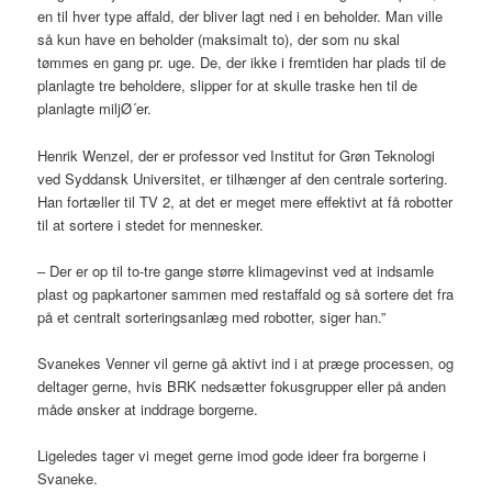
en til hver type affald, der bliver lagt ned i en beholder. Man ville
så kun have en beholder (maksimalt to), der som nu skal
tømmes en gang pr. uge. De, der ikke i fremtiden har plads til de
planlagte tre beholdere, slipper for at skulle traske hen til de
planlagte miljØ´er.
Henrik Wenzel, der er professor ved Institut for Grøn Teknologi
ved Syddansk Universitet, er tilhænger af den centrale sortering.
Han fortæller til TV 2, at det er meget mere effektivt at få robotter
til at sortere i stedet for mennesker.
– Der er op til to-tre gange større klimagevinst ved at indsamle
plast og papkartoner sammen med restaffald og så sortere det fra
på et centralt sorteringsanlæg med robotter, siger han.”
Svanekes Venner vil gerne gå aktivt ind i at præge processen, og
deltager gerne, hvis BRK nedsætter fokusgrupper eller på anden
måde ønsker at inddrage borgerne.
Ligeledes tager vi meget gerne imod gode ideer fra borgerne i
Svaneke.