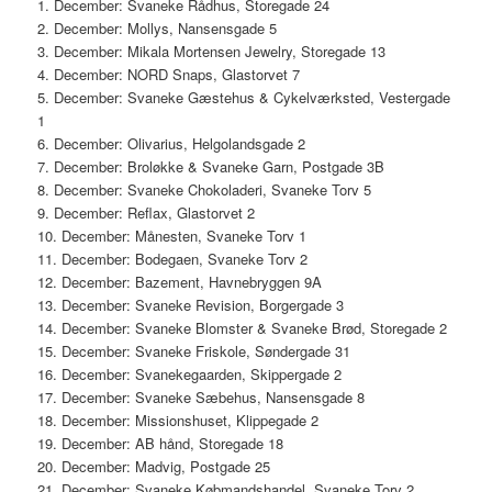
1. December: Svaneke Rådhus, Storegade 24
2. December: Mollys, Nansensgade 5
3. December: Mikala Mortensen Jewelry, Storegade 13
4. December: NORD Snaps, Glastorvet 7
5. December: Svaneke Gæstehus & Cykelværksted, Vestergade
1
6. December: Olivarius, Helgolandsgade 2
7. December: Broløkke & Svaneke Garn, Postgade 3B
8. December: Svaneke Chokoladeri, Svaneke Torv 5
9. December: Reflax, Glastorvet 2
10. December: Månesten, Svaneke Torv 1
11. December: Bodegaen, Svaneke Torv 2
12. December: Bazement, Havnebryggen 9A
13. December: Svaneke Revision, Borgergade 3
14. December: Svaneke Blomster & Svaneke Brød, Storegade 2
15. December: Svaneke Friskole, Søndergade 31
16. December: Svanekegaarden, Skippergade 2
17. December: Svaneke Sæbehus, Nansensgade 8
18. December: Missionshuset, Klippegade 2
19. December: AB hånd, Storegade 18
20. December: Madvig, Postgade 25
21. December: Svaneke Købmandshandel, Svaneke Torv 2