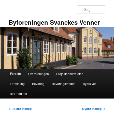
Fortsæt
Fortsæt
til
til
Søg
primært
sekundært
indhold
indhold
Byforeningen Svanekes Venner
Hovedmenu
Forside
Om foreningen
Projekter/aktiviteter
Formidling
Bevaring
Bevaringsfonden
Byarkivet
Bliv medlem
Indlægsnavigation
←
Ældre indlæg
Nyere indlæg
→