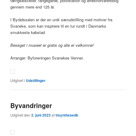
fængselsceller, fangegårde, politistation og arrestforvarerbolig
gennem mere end 125 år.
I Byrådssalen er der en unik særudstilling med motiver fra
Svaneke, som kan inspirere til en tur rundt i Danmarks
smukkeste købstad
Besøget i museet er gratis og alle er velkomne!
Arrangør: Byforeningen Svanekes Venner.
Udgivet i
Udstillinger
Byvandringer
Udgivet den
2. juni 2023
af
ttsynthesedk