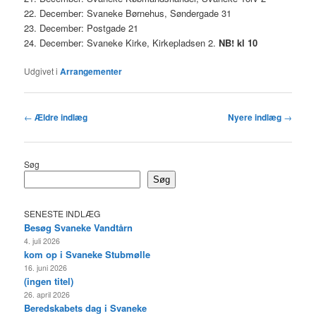
22. December: Svaneke Børnehus, Søndergade 31
23. December: Postgade 21
24. December: Svaneke Kirke, Kirkepladsen 2.
NB! kl 10
Udgivet i
Arrangementer
Indlægsnavigation
←
Ældre indlæg
Nyere indlæg
→
Søg
Søg
SENESTE INDLÆG
Besøg Svaneke Vandtårn
4. juli 2026
kom op i Svaneke Stubmølle
16. juni 2026
(ingen titel)
26. april 2026
Beredskabets dag i Svaneke