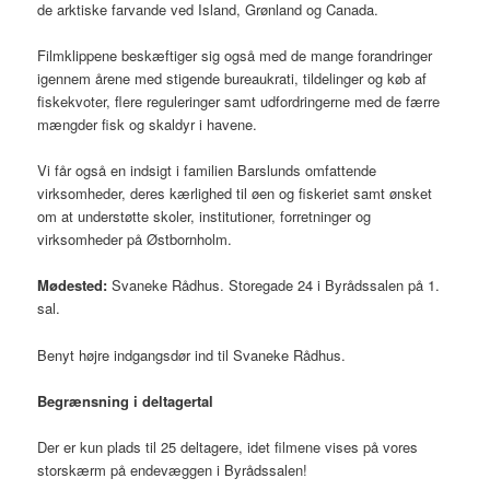
de arktiske farvande ved Island, Grønland og Canada.
Filmklippene beskæftiger sig også med de mange forandringer
igennem årene med stigende bureaukrati, tildelinger og køb af
fiskekvoter, flere reguleringer samt udfordringerne med de færre
mængder fisk og skaldyr i havene.
Vi får også en indsigt i familien Barslunds omfattende
virksomheder, deres kærlighed til øen og fiskeriet samt ønsket
om at understøtte skoler, institutioner, forretninger og
virksomheder på Østbornholm.
Mødested:
Svaneke Rådhus. Storegade 24 i Byrådssalen på 1.
sal.
Benyt højre indgangsdør ind til Svaneke Rådhus.
Begrænsning i deltagertal
Der er kun plads til 25 deltagere, idet filmene vises på vores
storskærm på endevæggen i Byrådssalen!