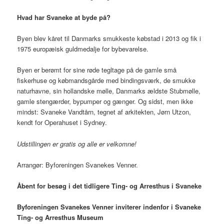
Hvad har Svaneke at byde på?
Byen blev kåret til Danmarks smukkeste købstad i 2013 og fik i
1975 europæisk guldmedalje for bybevarelse.
Byen er berømt for sine røde tegltage på de gamle små
fiskerhuse og købmandsgårde med bindingsværk, de smukke
naturhavne, sin hollandske mølle, Danmarks ældste Stubmølle,
gamle stengærder, bypumper og gænger. Og sidst, men ikke
mindst: Svaneke Vandtårn, tegnet af arkitekten, Jørn Utzon,
kendt for Operahuset i Sydney.
Udstillingen er gratis og alle er velkomne!
Arrangør: Byforeningen Svanekes Venner.
Åbent for besøg i det tidligere Ting- og Arresthus i Svaneke
Byforeningen
Svanekes Venner inviterer indenfor i Svaneke
Ting- og Arresthus Museum