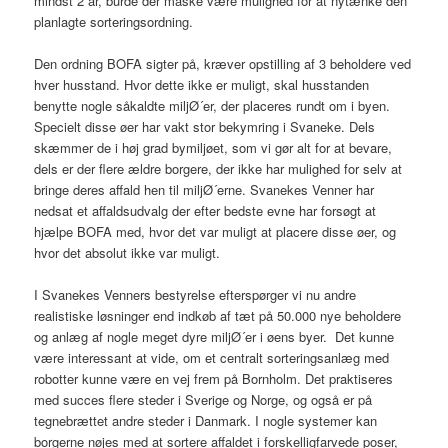
mindst 2 år, burde der måske være mulighed for at nytænke den
planlagte sorteringsordning.
Den ordning BOFA sigter på, kræver opstilling af 3 beholdere ved
hver husstand. Hvor dette ikke er muligt, skal husstanden
benytte nogle såkaldte miljØ´er, der placeres rundt om i byen.
Specielt disse øer har vakt stor bekymring i Svaneke. Dels
skæmmer de i høj grad bymiljøet, som vi gør alt for at bevare,
dels er der flere ældre borgere, der ikke har mulighed for selv at
bringe deres affald hen til miljØ´erne. Svanekes Venner har
nedsat et affaldsudvalg der efter bedste evne har forsøgt at
hjælpe BOFA med, hvor det var muligt at placere disse øer, og
hvor det absolut ikke var muligt.
I Svanekes Venners bestyrelse efterspørger vi nu andre
realistiske løsninger end indkøb af tæt på 50.000 nye beholdere
og anlæg af nogle meget dyre miljØ´er i øens byer. Det kunne
være interessant at vide, om et centralt sorteringsanlæg med
robotter kunne være en vej frem på Bornholm. Det praktiseres
med succes flere steder i Sverige og Norge, og også er på
tegnebrættet andre steder i Danmark. I nogle systemer kan
borgerne nøjes med at sortere affaldet i forskelligfarvede poser,