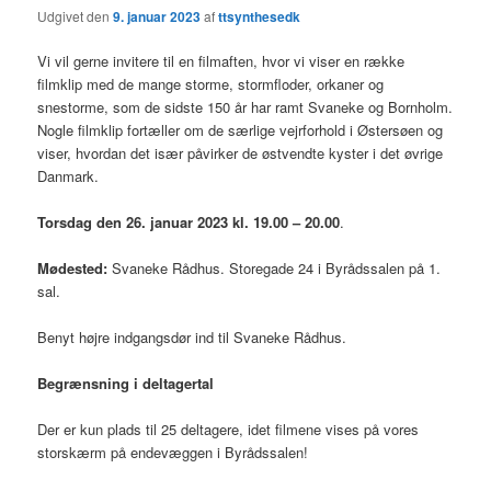
Udgivet den
9. januar 2023
af
ttsynthesedk
Vi vil gerne invitere til en filmaften, hvor vi viser en række
filmklip med de mange storme, stormfloder, orkaner og
snestorme, som de sidste 150 år har ramt Svaneke og Bornholm.
Nogle filmklip fortæller om de særlige vejrforhold i Østersøen og
viser, hvordan det især påvirker de østvendte kyster i det øvrige
Danmark.
Torsdag den 26. januar 2023 kl. 19.00 – 20.00
.
Mødested:
Svaneke Rådhus. Storegade 24 i Byrådssalen på 1.
sal.
Benyt højre indgangsdør ind til Svaneke Rådhus.
Begrænsning i deltagertal
Der er kun plads til 25 deltagere, idet filmene vises på vores
storskærm på endevæggen i Byrådssalen!