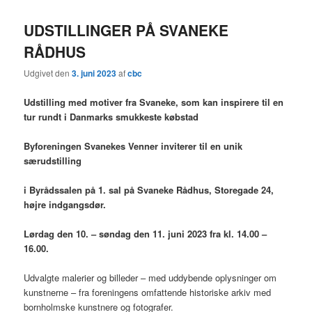
UDSTILLINGER PÅ SVANEKE
RÅDHUS
Udgivet den
3. juni 2023
af
cbc
Udstilling med motiver fra Svaneke, som kan inspirere til en
tur rundt i Danmarks smukkeste købstad
Byforeningen
Svanekes Venner inviterer til en unik
særudstilling
i Byrådssalen på 1. sal på Svaneke Rådhus, Storegade 24,
højre indgangsdør.
Lørdag den 10. – søndag den 11. juni 2023 fra kl. 14.00 –
16.00.
Udvalgte malerier og billeder – med uddybende oplysninger om
kunstnerne – fra foreningens omfattende historiske arkiv med
bornholmske kunstnere og fotografer.