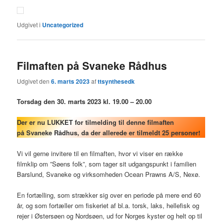
Udgivet i
Uncategorized
Filmaften på Svaneke Rådhus
Udgivet den
6. marts 2023
af
ttsynthesedk
Torsdag den 30. marts 2023 kl. 19.00 – 20.00
Der er nu LUKKET for tilmelding til denne filmaften
på Svaneke Rådhus, da der allerede er tilmeldt 25 personer!
Vi vil gerne invitere til en filmaften, hvor vi viser en række
filmklip om ”Søens folk”, som tager sit udgangspunkt i familien
Barslund, Svaneke og virksomheden Ocean Prawns A/S, Nexø.
En fortælling, som strækker sig over en periode på mere end 60
år, og som fortæller om fiskeriet af bl.a. torsk, laks, hellefisk og
rejer i Østersøen og Nordsøen, ud for Norges kyster og helt op til