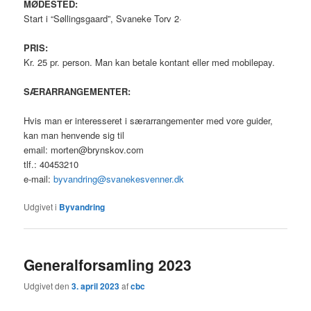
MØDESTED:
Start i “Søllingsgaard”, Svaneke Torv 2·
PRIS:
Kr. 25 pr. person. Man kan betale kontant eller med mobilepay.
SÆRARRANGEMENTER:
Hvis man er interesseret i særarrangementer med vore guider,
kan man henvende sig til
email: morten@brynskov.com
tlf.: 40453210
e-mail:
byvandring@svanekesvenner.dk
Udgivet i
Byvandring
Generalforsamling 2023
Udgivet den
3. april 2023
af
cbc