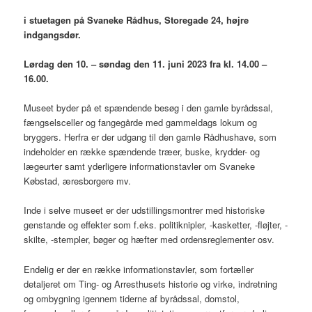
i stuetagen på Svaneke Rådhus, Storegade 24, højre
indgangsdør.
Lørdag den 10. – søndag den 11. juni 2023 fra kl. 14.00 –
16.00.
Museet byder på et spændende besøg i den gamle byrådssal,
fængselsceller og fangegårde med gammeldags lokum og
bryggers. Herfra er der udgang til den gamle Rådhushave, som
indeholder en række spændende træer, buske, krydder- og
lægeurter samt yderligere informationstavler om Svaneke
Købstad, æresborgere mv.
Inde i selve museet er der udstillingsmontrer med historiske
genstande og effekter som f.eks. politiknipler, -kasketter, -fløjter, -
skilte, -s
templer, bøger og hæfter med ordensreglementer osv.
Endelig er der en række informationstavler, som fortæller
detaljeret om Ting- og Arresthusets historie og virke, indretning
og ombygning igennem tiderne af byrådssal, domstol,